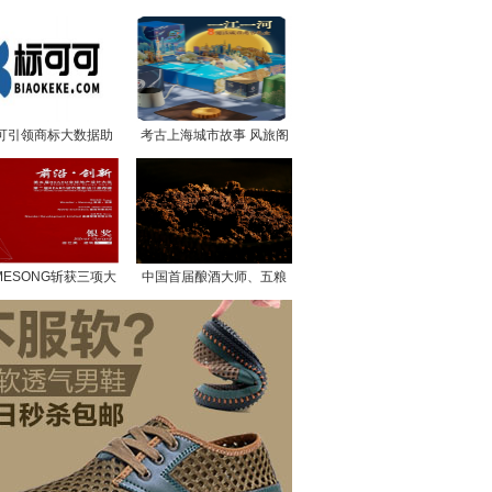
车路协同
可引领商标大数据助
考古上海城市故事 风旅阁
推科技创新
“一江一河”系列中秋礼盒火
热
MESONG斩获三项大
中国首届酿酒大师、五粮
 引领全新公寓时代
液非遗传承人刘友金揭
秘：五粮液