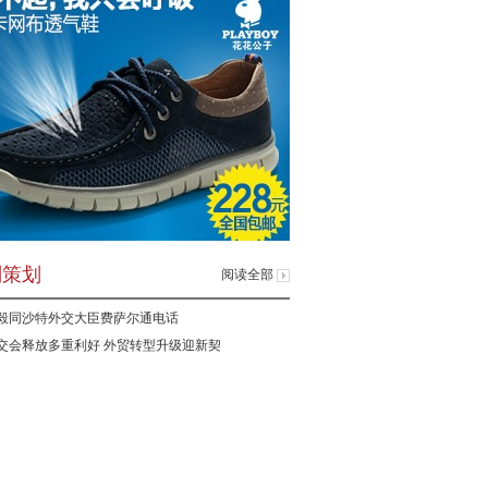
别策划
阅读全部
毅同沙特外交大臣费萨尔通电话
交会释放多重利好 外贸转型升级迎新契