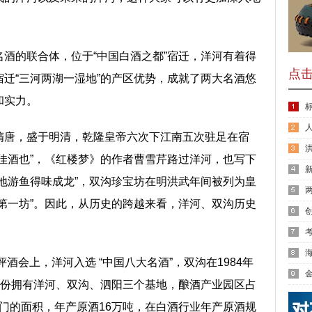
酒的联合体，位于“中国白酒之都”宿迁，洋河有着得
点
迁“三河两湖一湿地”的产区优势，成就了两大名酒悠
和实力。
隋唐，盛于明清，乾隆皇帝六次下江南五次驻足在宿
佳酒也”，《红楼梦》的作者曹雪芹路过洋河，也写下
新
地游鱼得味成龙”，双沟珍宝坊在明洪武年间被列为皇
卡
第一坊”。因此，从历史的跨越来看，洋河、双沟历史
海
评酒会上，洋河入选 “中国八大名酒”，双沟在1984年
INHI
股份拥有洋河、双沟、泗阳三个基地，酿酒产业园区占
澳门的面积，年产原酒16万吨，在白酒行业年产原酒规