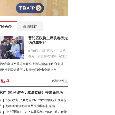
编辑推荐
财经头条
普陀区政协主席杭春芳走
访点掌财经
9月9日，普陀区政协主席杭
春芳、副主席欧阳萍、秘书长
许为民...
国绿发幸福产业分销峰会上海站盛势起航 合力提
商银行美国运通百夫长绿卡和金卡全新上市
日热点
阅读全部
手游《哈利波特：魔法觉醒》带来新思考：
讯
|
北斗收官，“梦之蓝M6+”助力中国航天直奔苍
经
|
标可可引领商标大数据助推科技创新
讯
|
中兴通讯LTE-V2X车载模组ZM8350助力智能