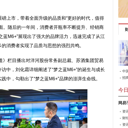
6+”重磅上市，带着全面升级的品质和“更好的时代，值得
见面。随后的一年间，消费者开瓶率不断提升、经销商
之蓝M6+”展现出了强大的品牌活力，迅速完成了从江
多的消费者实现了品质与思想的强烈共鸣。
问道》栏目播出对洋河股份常务副总裁、苏酒集团贸易
访中，刘化霜详细阐述了“梦之蓝M6+”的诞生与成长
中
招
践中，勾勒出了“梦之蓝M6+”品牌的澎湃生命线。
今
网易
资
玩家
穹！
财
资