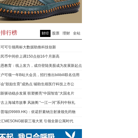
击排行榜
财经
股票
理财
全站
标可可引领商标大数据助推科技创新
人民币中间价上调150点创16个月新高
洪恩教育：线上发力，成功登陆美股成为发展新起点
户可领一年B站大会员，招行推出bilibili联名信用
两会“鼓励生育”成热点 辅助生殖医疗科技上市公
创新驱动稳步发展 联塑擦亮“中国智造”大国名片
考古上海城市故事 风旅阁 “一江一河”系列中秋礼
普瑞(09989.HK)：依诺肝素钠注射液领先药物
XA取
金汇MESONG斩获三项大奖 引领全新公寓时代