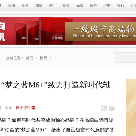
盘
公司
基金
期货
外汇
黄金
保险
债券
理财
银行
产
当前位置：
首页
>
财经
>
“梦之蓝M6+”致力打造新时代轴
小
辑：余斌
网友评论
大
品牌？如何与时代共鸣成为轴心品牌？在高端白酒市场
”使命的“梦之蓝M6+”，给出了自己极富时代意韵的答