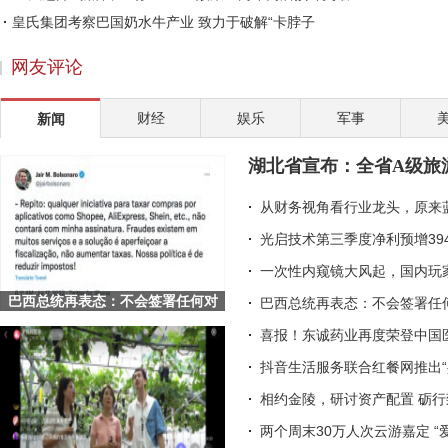
皇氏集团考察巴国奶水牛产业 致力于破解“卡脖子
洋河“天下第一坛”落成，马勇：这是一份给未来的
网友评论
国联水产召开业绩说明会 20年推动国内国际双核发展
赵涛：社会企业家的两大责任
财经
娱乐
军事
新闻
完美世界伊迪：以二次元游戏为桥，让传统文化走向
2022年伊始，医药板块关注度提升，丽珠集团等多家
湖北省宣布：全省A级旅
途虎养车助力行业数字化升级 深挖标准化服务
从财务视角看行业龙头，原来
光启技术第三季度净利预增39
一次性内窥镜大风起，国内玩
巴西总统再表态：不会签署任何对
巴西总统再表态：不会签署任何
Shopee等平台的征税项目
喜报！东诚药业再度荣登中国
抖音生活服务联合红餐网推出“
相约金陵，研讨资产配置 砺
两个周末30万人次云游嘉定 “