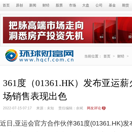
首页
原创
新闻
财经
股票
市场
大盘
公司
基金
期货
当前位置：
首页
>
财经
>
361度（01361.HK）发布亚运
场销售表现出色
2022-07-15 07:17
来源：未知
责任编辑：余斌
网友评论
近日,亚运会官方合作伙伴361度(01361.HK