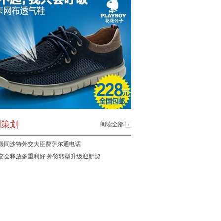
别策划
阅读全部
毅同沙特外交大臣费萨尔通电话
交会释放多重利好 外贸转型升级迎新契