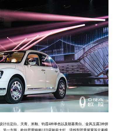
设计出定白、天青、米釉、钧霞4种单色以及朝暮青白、金风玉露2种拼
。另一方面，欧拉芭蕾猫将LED蓝眸前大灯、流线型芭蕾尾翼等元素模