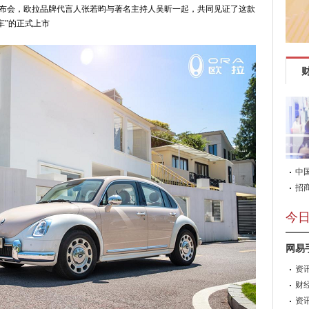
布会，欧拉品牌代言人张若昀与著名主持人吴昕一起，共同见证了这款
车”的正式上市
中
招
今
网易
资
玩家
穹！
财
资