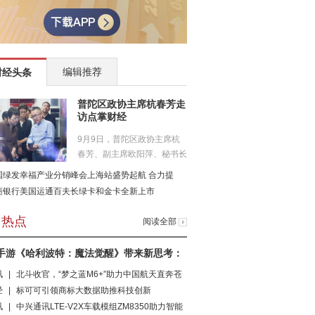
编辑推荐
财经头条
普陀区政协主席杭春芳走
访点掌财经
9月9日，普陀区政协主席杭
春芳、副主席欧阳萍、秘书长
许为民...
国绿发幸福产业分销峰会上海站盛势起航 合力提
商银行美国运通百夫长绿卡和金卡全新上市
日热点
阅读全部
手游《哈利波特：魔法觉醒》带来新思考：
讯
|
北斗收官，“梦之蓝M6+”助力中国航天直奔苍
经
|
标可可引领商标大数据助推科技创新
讯
|
中兴通讯LTE-V2X车载模组ZM8350助力智能