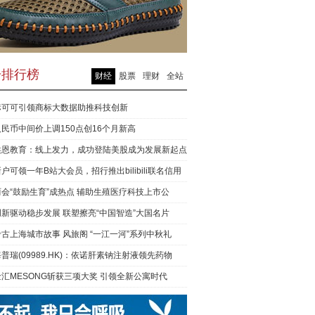
击排行榜
财经
股票
理财
全站
标可可引领商标大数据助推科技创新
人民币中间价上调150点创16个月新高
洪恩教育：线上发力，成功登陆美股成为发展新起点
户可领一年B站大会员，招行推出bilibili联名信用
两会“鼓励生育”成热点 辅助生殖医疗科技上市公
创新驱动稳步发展 联塑擦亮“中国智造”大国名片
考古上海城市故事 风旅阁 “一江一河”系列中秋礼
普瑞(09989.HK)：依诺肝素钠注射液领先药物
XA取
金汇MESONG斩获三项大奖 引领全新公寓时代