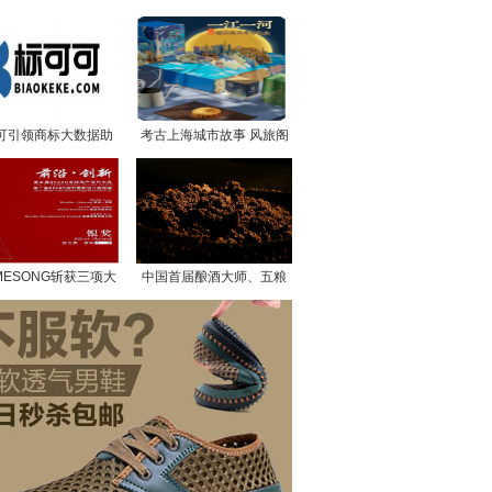
车路协同
可引领商标大数据助
考古上海城市故事 风旅阁
推科技创新
“一江一河”系列中秋礼盒火
热
MESONG斩获三项大
中国首届酿酒大师、五粮
 引领全新公寓时代
液非遗传承人刘友金揭
秘：五粮液