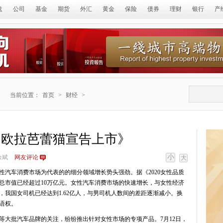
盘
公司
基金
期货
外汇
黄金
保险
债券
理财
银行
产
当前位置：
首页
>
财经
>
，欧拉芭蕾猫宣告上市》
小
余斌
网友评论
大
性汽车消费市场为代表的的细分领域增长势头强劲。据《2020女性品质
总市值已经超过10万亿元。女性汽车消费市场的快速增长，与女性经济
年，我国女司机已经达到1.62亿人，与男司机人数间的差距逐渐减小。换
语权。
等大批汽车品牌的关注，纷纷推出针对女性市场的专项产品。7月12日，