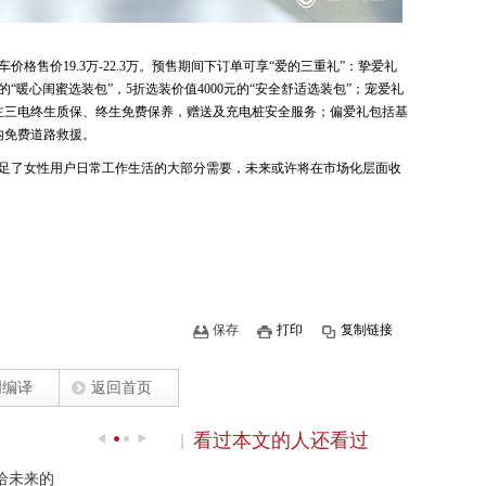
格售价19.3万-22.3万。预售期间下订单可享“爱的三重礼”：挚爱礼
的“暖心闺蜜选装包”，5折选装价值4000元的“安全舒适选装包”；宠爱礼
车主三电终生质保、终生免费保养，赠送及充电桩安全服务；偏爱礼包括基
内免费道路救援。
足了女性用户日常工作生活的大部分需要，未来或许将在市场化层面收
保存
打印
复制链接
创编译
返回首页
看过本文的人还看过
给未来的