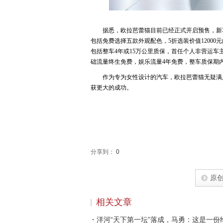
据悉，欧拉芭蕾猫目前已经正式开启预售，新车价
包括免费选择五款外观配色，5折选装价值12000元
包括整车4年或15万公里质保，首任个人非营运
础流量终生免费，娱乐流量4年免费，整车质保期
作为专为女性设计的汽车，欧拉芭蕾猫无疑满
获更大的成功。
分享到：
0
原
相关文章
洋河“天下第一坛”落成，马勇：这是一份