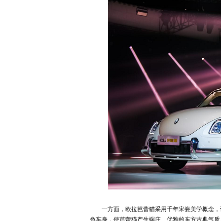
一方面，欧拉芭蕾猫采用千年宋瓷美学概念，
色车身，使芭蕾猫产生端庄、优雅的东方古典气质