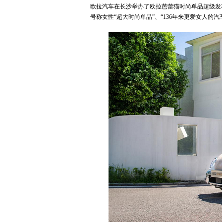
欧拉汽车在长沙举办了欧拉芭蕾猫时尚单品超级发
号称女性“超大时尚单品”、“136年来更爱女人的汽