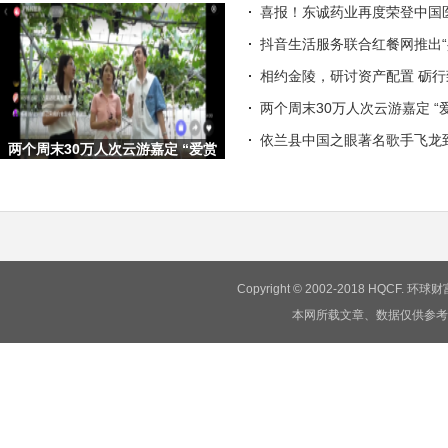
喜报！东诚药业再度荣登中国
抖音生活服务联合红餐网推出“
相约金陵，研讨资产配置 砺
两个周末30万人次云游嘉定 “
依兰县中国之眼著名歌手飞龙
两个周末30万人次云游嘉定 “爱赏
嘉定·梦想旅行嘉”文旅
Copyright © 2002-2018 HQCF.
本网所载文章、数据仅供参考