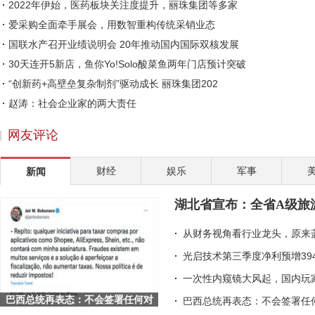
2022年伊始，医药板块关注度提升，丽珠集团等多家
爱采购全面牵手展会，用数智重构传统采销业态
国联水产召开业绩说明会 20年推动国内国际双核发展
30天连开5新店，鱼你Yo!Solo酸菜鱼两年门店预计突破
“创新药+高壁垒复杂制剂”驱动成长 丽珠集团202
赵涛：社会企业家的两大责任
途虎养车助力行业数字化升级 深挖标准化服务
网友评论
精致外观 出色配置 体验一汽丰田凌放
洋河“天下第一坛”落成，马勇：这是一份给未来的
财经
娱乐
军事
新闻
从幕后到台前，李海珍的国货美妆CEO之路
皇氏集团考察巴国奶水牛产业 致力于破解“卡脖子
湖北省宣布：全省A级旅
完美世界伊迪：以二次元游戏为桥，让传统文化走向
从财务视角看行业龙头，原来
光启技术第三季度净利预增39
一次性内窥镜大风起，国内玩
巴西总统再表态：不会签署任何对
巴西总统再表态：不会签署任何
Shopee等平台的征税项目