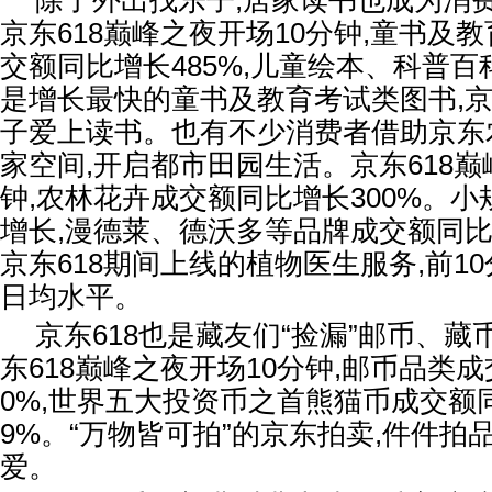
除了外出找乐子,居家读书也成为消
京东618巅峰之夜开场10分钟,童书及
交额同比增长485%,儿童绘本、科普
是增长最快的童书及教育考试类图书,
子爱上读书。也有不少消费者借助京东
家空间,开启都市田园生活。京东618巅
钟,农林花卉成交额同比增长300%。
增长,漫德莱、德沃多等品牌成交额同比增
京东618期间上线的植物医生服务,前1
日均水平。
京东618也是藏友们“捡漏”邮币、
东618巅峰之夜开场10分钟,邮币品类成
0%,世界五大投资币之首熊猫币成交额
9%。“万物皆可拍”的京东拍卖,件件拍
爱。