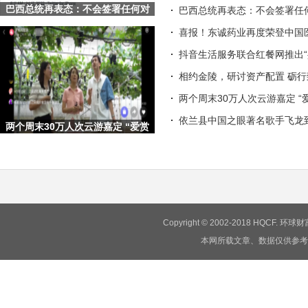
巴西总统再表态：不会签署任何对
巴西总统再表态：不会签署任何
Shopee等平台的征税项目
喜报！东诚药业再度荣登中国
抖音生活服务联合红餐网推出“
相约金陵，研讨资产配置 砺
两个周末30万人次云游嘉定 “
依兰县中国之眼著名歌手飞龙
两个周末30万人次云游嘉定 “爱赏
嘉定·梦想旅行嘉”文旅
Copyright © 2002-2018 HQCF.
本网所载文章、数据仅供参考