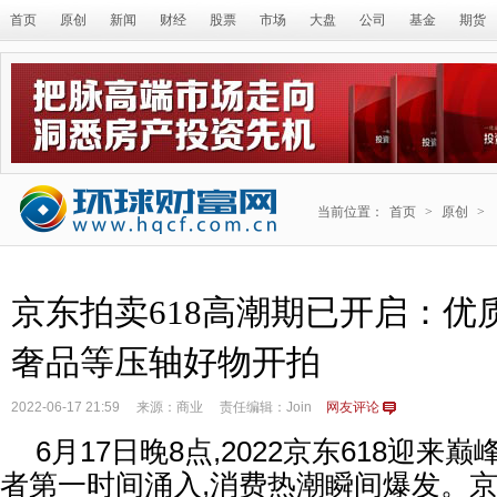
首页
原创
新闻
财经
股票
市场
大盘
公司
基金
期货
当前位置：
首页
>
原创
>
京东拍卖618高潮期已开启：优
奢品等压轴好物开拍
2022-06-17 21:59
来源：商业
责任编辑：Join
网友评论
6月17日晚8点,2022京东618迎来
者第一时间涌入,消费热潮瞬间爆发。