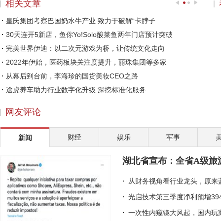
相关文章
皇氏集团考察巴国奶水牛产业 致力于破解“卡脖子
30天连开5新店，鱼你Yo!Solo酸菜鱼两年门店预计突破
完美世界伊迪：以二次元游戏为桥，让传统文化走向
2022年伊始，医药板块关注度提升，丽珠集团等多家
从幕后到台前，李海珍的国货美妆CEO之路
途虎养车助力行业数字化升级 深挖标准化服务
国联水产召开业绩说明会 20年推动国内国际双核发展
网友评论
爱采购全面牵手展会，用数智重构传统采销业态
“创新药+高壁垒复杂制剂”驱动成长 丽珠集团202
财经
娱乐
军事
新闻
精致外观 出色配置 体验一汽丰田凌放
赵涛：社会企业家的两大责任
湖北省宣布：全省A级旅
洋河“天下第一坛”落成，马勇：这是一份给未来的
从财务视角看行业龙头，原来
光启技术第三季度净利预增39
一次性内窥镜大风起，国内玩