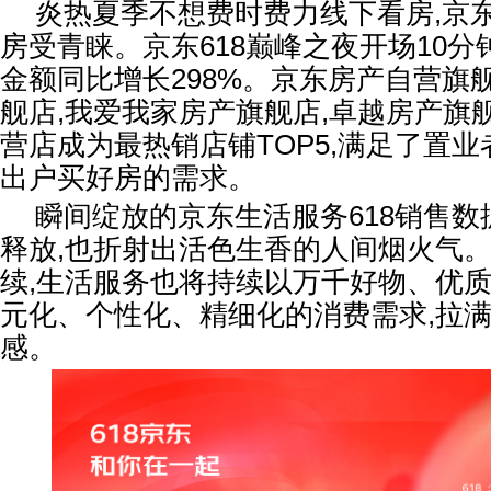
炎热夏季不想费时费力线下看房,京东
房受青睐。京东618巅峰之夜开场10分
金额同比增长298%。京东房产自营旗
舰店,我爱我家房产旗舰店,卓越房产旗
营店成为最热销店铺TOP5,满足了置
出户买好房的需求。
瞬间绽放的京东生活服务618销售数
释放,也折射出活色生香的人间烟火气。
续,生活服务也将持续以万千好物、优质
元化、个性化、精细化的消费需求,拉
感。