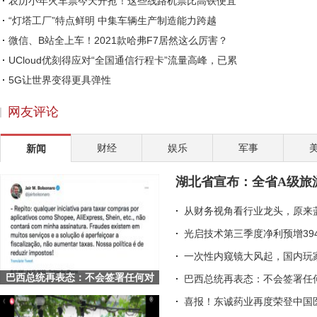
农历小年火车票今天开抢！这些线路机票比高铁便宜
“灯塔工厂”特点鲜明 中集车辆生产制造能力跨越
微信、B站全上车！2021款哈弗F7居然这么厉害？
UCloud优刻得应对“全国通信行程卡”流量高峰，已累
5G让世界变得更具弹性
菲诺开启“暑不尽的第1”互动 承包夏日“暑不尽”
网友评论
封神了！广州某大二学生用文心一格作画，AI画画
顺丰控股2月业务量增长近五成，供应链业务增速达
财经
娱乐
军事
新闻
讲一个中风急救的神药——安宫牛黄丸！
币看“聚”欧易OKEx合约，聚合合约创造无限可能
湖北省宣布：全省A级旅
中国空调头部阵营排名发生震荡
从财务视角看行业龙头，原来
光启技术第三季度净利预增39
一次性内窥镜大风起，国内玩
巴西总统再表态：不会签署任何对
巴西总统再表态：不会签署任何
Shopee等平台的征税项目
喜报！东诚药业再度荣登中国