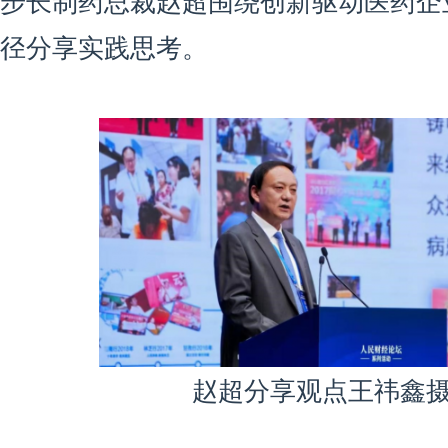
步长制药总裁赵超围绕创新驱动医药企
径分享实践思考。
赵超分享观点王祎鑫