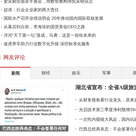
爱采购全面牵手展会，用数智重构传统采销业态
赵涛：社会企业家的两大责任
国联水产召开业绩说明会 20年推动国内国际双核发展
从幕后到台前，李海珍的国货美妆CEO之路
洋河“天下第一坛”落成，马勇：这是一份给未来的
途虎养车助力行业数字化升级 深挖标准化服务
30天连开5新店，鱼你Yo!Solo酸菜鱼两年门店预计突破
网友评论
皇氏集团考察巴国奶水牛产业 致力于破解“卡脖子
2022年伊始，医药板块关注度提升，丽珠集团等多家
财经
娱乐
军事
新闻
完美世界伊迪：以二次元游戏为桥，让传统文化走向
精致外观 出色配置 体验一汽丰田凌放
湖北省宣布：全省A级旅
“创新药+高壁垒复杂制剂”驱动成长 丽珠集团202
从财务视角看行业龙头，原来
光启技术第三季度净利预增39
一次性内窥镜大风起，国内玩
巴西总统再表态：不会签署任何对
巴西总统再表态：不会签署任何
Shopee等平台的征税项目