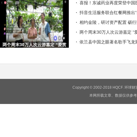
喜报！东诚药业再度荣登中国
抖音生活服务联合红餐网推出“
相约金陵，研讨资产配置 砺
两个周末30万人次云游嘉定 “
依兰县中国之眼著名歌手飞龙
两个周末30万人次云游嘉定 “爱赏
嘉定·梦想旅行嘉”文旅
Copyright © 2002-2018 HQCF.
本网所载文章、数据仅供参考