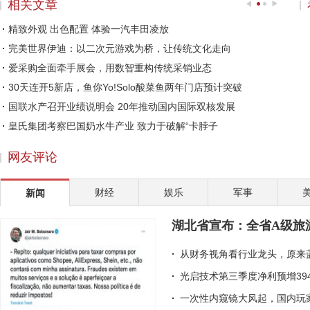
相关文章
精致外观 出色配置 体验一汽丰田凌放
完美世界伊迪：以二次元游戏为桥，让传统文化走向
爱采购全面牵手展会，用数智重构传统采销业态
30天连开5新店，鱼你Yo!Solo酸菜鱼两年门店预计突破
国联水产召开业绩说明会 20年推动国内国际双核发展
皇氏集团考察巴国奶水牛产业 致力于破解“卡脖子
途虎养车助力行业数字化升级 深挖标准化服务
网友评论
洋河“天下第一坛”落成，马勇：这是一份给未来的
2022年伊始，医药板块关注度提升，丽珠集团等多家
财经
娱乐
军事
新闻
“创新药+高壁垒复杂制剂”驱动成长 丽珠集团202
从幕后到台前，李海珍的国货美妆CEO之路
湖北省宣布：全省A级旅
赵涛：社会企业家的两大责任
从财务视角看行业龙头，原来
光启技术第三季度净利预增39
一次性内窥镜大风起，国内玩