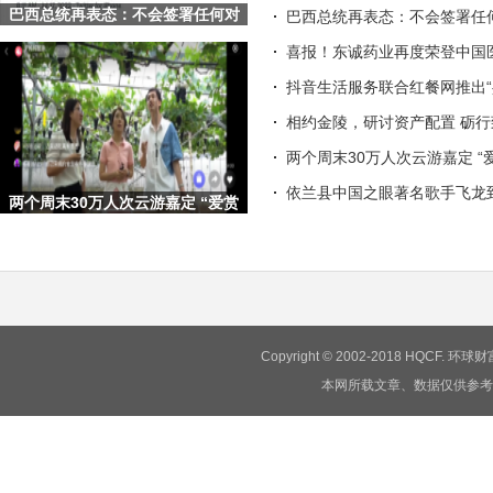
巴西总统再表态：不会签署任何对
巴西总统再表态：不会签署任何
Shopee等平台的征税项目
喜报！东诚药业再度荣登中国
抖音生活服务联合红餐网推出“
相约金陵，研讨资产配置 砺
两个周末30万人次云游嘉定 “
依兰县中国之眼著名歌手飞龙
两个周末30万人次云游嘉定 “爱赏
嘉定·梦想旅行嘉”文旅
Copyright © 2002-2018 HQCF.
本网所载文章、数据仅供参考