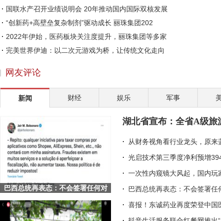
国联水产召开业绩说明会 20年推动国内国际双核发展
“创新药+高壁垒复杂制剂”驱动成长 丽珠集团202
2022年伊始，医药板块关注度提升，丽珠集团等多家
完美世界伊迪：以二次元游戏为桥，让传统文化走向
从幕后到台前，李海珍的国货美妆CEO之路
网友评论
爱采购全面牵手展会，用数智重构传统采销业态
精致外观 出色配置 体验一汽丰田凌放
财经
娱乐
军事
新闻
洋河“天下第一坛”落成，马勇：这是一份给未来的
赵涛：社会企业家的两大责任
湖北省宣布：全省A级旅
皇氏集团考察巴国奶水牛产业 致力于破解“卡脖子
从财务视角看行业龙头，原来
光启技术第三季度净利预增39
一次性内窥镜大风起，国内玩
巴西总统再表态：不会签署任何对
巴西总统再表态：不会签署任何
Shopee等平台的征税项目
喜报！东诚药业再度荣登中国
抖音生活服务联合红餐网推出“