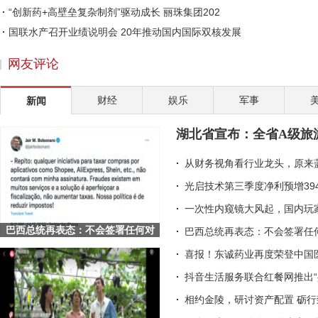
“创新药+高壁垒复杂制剂”驱动成长 丽珠集团202
国联水产召开业绩说明会 20年推动国内国际双核发展
爱采购全面牵手展会，用数智重构传统采销业态
网友评论
2022年伊始，医药板块关注度提升，丽珠集团等多家
完美世界伊迪：以二次元游戏为桥，让传统文化走向
财经
娱乐
军事
新闻
从幕后到台前，李海珍的国货美妆CEO之路
皇氏集团考察巴国奶水牛产业 致力于破解“卡脖子
湖北省宣布：全省A级旅
途虎养车助力行业数字化升级 深挖标准化服务
从财务视角看行业龙头，原来
光启技术第三季度净利预增39
一次性内窥镜大风起，国内玩
巴西总统再表态：不会签署任何对
巴西总统再表态：不会签署任何
Shopee等平台的征税项目
喜报！东诚药业再度荣登中国
抖音生活服务联合红餐网推出“
相约金陵，研讨资产配置 砺