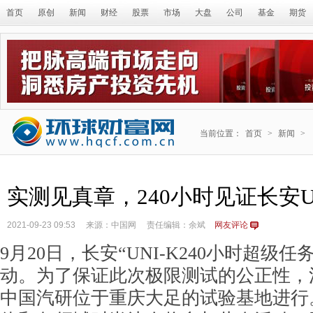
首页
原创
新闻
财经
股票
市场
大盘
公司
基金
期货
当前位置：
首页
>
新闻
>
实测见真章，240小时见证长安U
2021-09-23 09:53
来源：中国网
责任编辑：余斌
网友评论
9月20日，长安“UNI-K240小时超级
动。为了保证此次极限测试的公正性，
中国汽研位于重庆大足的试验基地进行