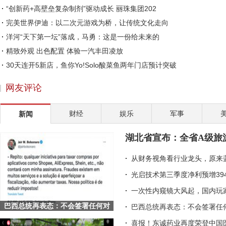
“创新药+高壁垒复杂制剂”驱动成长 丽珠集团202
完美世界伊迪：以二次元游戏为桥，让传统文化走向
洋河“天下第一坛”落成，马勇：这是一份给未来的
精致外观 出色配置 体验一汽丰田凌放
30天连开5新店，鱼你Yo!Solo酸菜鱼两年门店预计突破
国联水产召开业绩说明会 20年推动国内国际双核发展
网友评论
皇氏集团考察巴国奶水牛产业 致力于破解“卡脖子
从幕后到台前，李海珍的国货美妆CEO之路
财经
娱乐
军事
新闻
爱采购全面牵手展会，用数智重构传统采销业态
赵涛：社会企业家的两大责任
湖北省宣布：全省A级旅
途虎养车助力行业数字化升级 深挖标准化服务
从财务视角看行业龙头，原来
光启技术第三季度净利预增39
一次性内窥镜大风起，国内玩
巴西总统再表态：不会签署任何对
巴西总统再表态：不会签署任何
Shopee等平台的征税项目
喜报！东诚药业再度荣登中国