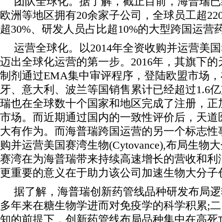
团队全球化。据了解，截止目前，海普瑞已
欧洲等地区拥有20余家子公司，全球员工超22
超30%、研发人员占比超10%的大型跨国运营
运营全球化。以2014年全资收购并运营美国
迈出全球化运营的第一步。2016年，其旗下
制剂通过EMA集中审评程序，登陆欧盟市场
牙、意大利、波兰等国销售累计已经超过1.6亿
瑞也在全球数十个国家和地区完成了注册，正
市场。而近期通过国内的一致性评价后，天道
大有作为。而海普瑞跨国运营的另一个标志性事
购并运营美国赛湾生物(Cytovance),布局生
赛湾在为海普瑞带来持续高速增长的营收和利
更重要的意义在于助力该公司加速生物大分子
据了解，海普瑞创新药管线品种研发布局逻
多年来在糖生物学进而对免疫学的科学积累;
知的前提下，创新药管线布局品种集中在高死