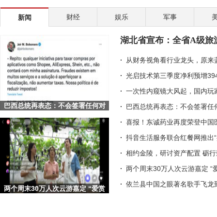
途虎养车助力行业数字化升级 深挖标准化服务
财经
娱乐
军事
新闻
从幕后到台前，李海珍的国货美妆CEO之路
完美世界伊迪：以二次元游戏为桥，让传统文化走向
湖北省宣布：全省A级旅
皇氏集团考察巴国奶水牛产业 致力于破解“卡脖子
从财务视角看行业龙头，原来
光启技术第三季度净利预增39
一次性内窥镜大风起，国内玩
巴西总统再表态：不会签署任何对
巴西总统再表态：不会签署任何
Shopee等平台的征税项目
喜报！东诚药业再度荣登中国
抖音生活服务联合红餐网推出“
相约金陵，研讨资产配置 砺
两个周末30万人次云游嘉定 “
依兰县中国之眼著名歌手飞龙
两个周末30万人次云游嘉定 “爱赏
嘉定·梦想旅行嘉”文旅