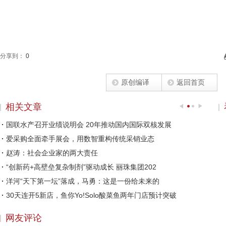
分享到：
0
原创编译
返回首页
相关文章
国联水产召开业绩说明会 20年推动国内国际双核发展
爱采购全面牵手展会，用数智重构传统采销业态
赵涛：社会企业家的两大责任
“创新药+高壁垒复杂制剂”驱动成长 丽珠集团202
洋河“天下第一坛”落成，马勇：这是一份给未来的
30天连开5新店，鱼你Yo!Solo酸菜鱼两年门店预计突破
精致外观 出色配置 体验一汽丰田凌放
网友评论
2022年伊始，医药板块关注度提升，丽珠集团等多家