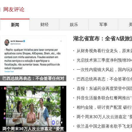
皇氏集团考察巴国奶水牛产业 致力于破解“卡脖子
网友评论
国联水产召开业绩说明会 20年推动国内国际双核发展
“创新药+高壁垒复杂制剂”驱动成长 丽珠集团202
财经
娱乐
军事
新闻
完美世界伊迪：以二次元游戏为桥，让传统文化走向
洋河“天下第一坛”落成，马勇：这是一份给未来的
湖北省宣布：全省A级旅
赵涛：社会企业家的两大责任
从财务视角看行业龙头，原来
光启技术第三季度净利预增39
一次性内窥镜大风起，国内玩
巴西总统再表态：不会签署任何对
巴西总统再表态：不会签署任何
Shopee等平台的征税项目
喜报！东诚药业再度荣登中国
抖音生活服务联合红餐网推出“
相约金陵，研讨资产配置 砺
两个周末30万人次云游嘉定 “
依兰县中国之眼著名歌手飞龙
两个周末30万人次云游嘉定 “爱赏