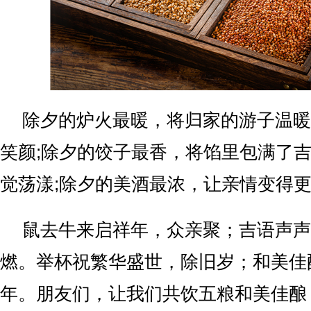
除夕的炉火最暖，将归家的游子温暖
笑颜;除夕的饺子最香，将馅里包满了
觉荡漾;除夕的美酒最浓，让亲情变得
鼠去牛来启祥年，众亲聚；吉语声声
燃。举杯祝繁华盛世，除旧岁；和美佳
年。朋友们，让我们共饮五粮和美佳酿，