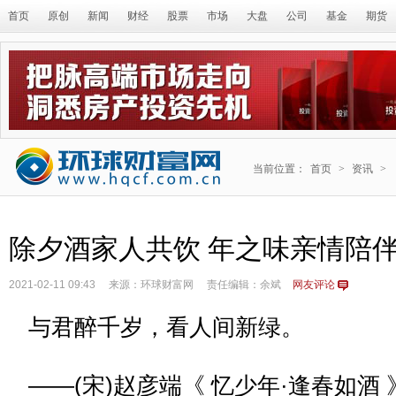
首页
原创
新闻
财经
股票
市场
大盘
公司
基金
期货
当前位置：
首页
>
资讯
>
除夕酒家人共饮 年之味亲情陪
2021-02-11 09:43
来源：环球财富网
责任编辑：余斌
网友评论
与君醉千岁，看人间新绿。
——(宋)赵彦端《 忆少年·逢春如酒 