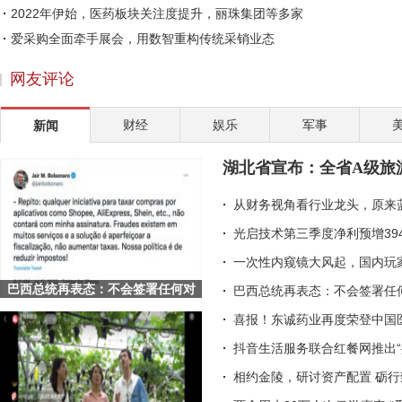
2022年伊始，医药板块关注度提升，丽珠集团等多家
爱采购全面牵手展会，用数智重构传统采销业态
赵涛：社会企业家的两大责任
网友评论
30天连开5新店，鱼你Yo!Solo酸菜鱼两年门店预计突破
皇氏集团考察巴国奶水牛产业 致力于破解“卡脖子
财经
娱乐
军事
新闻
精致外观 出色配置 体验一汽丰田凌放
国联水产召开业绩说明会 20年推动国内国际双核发展
湖北省宣布：全省A级旅
完美世界伊迪：以二次元游戏为桥，让传统文化走向
从财务视角看行业龙头，原来
光启技术第三季度净利预增39
一次性内窥镜大风起，国内玩
巴西总统再表态：不会签署任何对
巴西总统再表态：不会签署任何
Shopee等平台的征税项目
喜报！东诚药业再度荣登中国
抖音生活服务联合红餐网推出“
相约金陵，研讨资产配置 砺