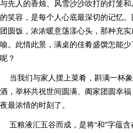
与先人的香烛、风雪沙沙吹打的灯笼和
的笑容，是每个人心底最深切的记忆。
团圆饭，浓浓暖意荡漾心头，那种充实
喻。此情此景，满桌的佳肴盛馔怎能少
呢？
当我们与家人摆上菜肴，斟满一杯象
酒，举杯共祝世间圆满、阖家团圆幸福
夜最浓情的时刻了。
五粮液汇五谷而成，是将“和”字蕴