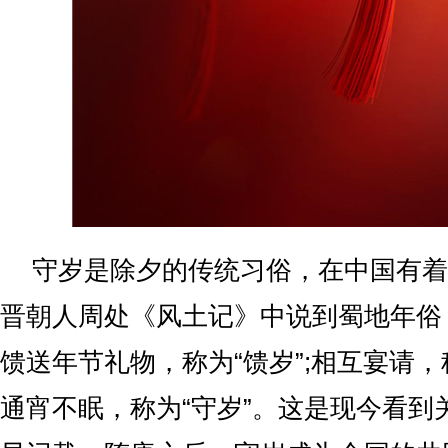
守岁是除夕的传统习俗，在中国有着
晋朝人周处《风土记》中说到蜀地年俗
馈送年节礼物，称为“馈岁”;相互宴请，称
通宵不眠，称为“守岁”。这是现今看到